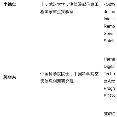
李德仁
士，武汉大学，测绘遥感信息工
- Softw
程国家重点实验室
define
Intellig
Remot
Sensin
Satelli
Harnes
Digital
中国科学院院士，中国科学院空
Techno
郭华东
天信息创新研究院
to Acce
Progre
SDGs
3DRGL