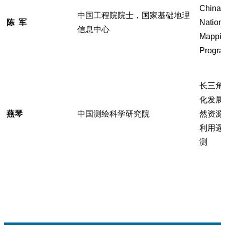
China’
中国工程院院士，国家基础地理
陈 军
Nation
信息中心
Mappi
Progr
长三角
化发展
燕琴
中国测绘科学研究院
然资源
利用遥
测